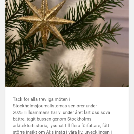
Tack för alla trevliga möten i
Stockholmsjournalisternas seniorer under
2025.Tillsammans har vi under året lärt oss sova
bättre, tagit bussen genom Stockholms
arkitekturhistoria, lyssnat till flera författare, fått
större insikt om AI:s intåg i våra liv, utvecklingen i