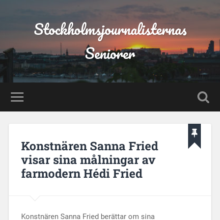
Stockholmsjournalisternas
Seniorer
Konstnären Sanna Fried
visar sina målningar av
farmodern Hédi Fried
Konstnären Sanna Fried berättar om sina