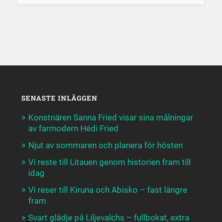
SENASTE INLÄGGEN
Konstnären Sanna Fried visar sina målningar
av farmodern Hédi Fried
Njut av sommaren och planera för hösten
Vi reste till Litauen genom historien fram till
idag
Vi reser till Kiruna och Abisko – fast längre
fram
Svart glädje på Liljevalchs – fullbokat, extra