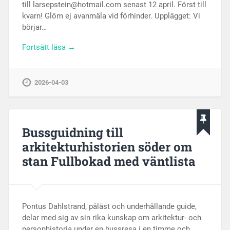
till larsepstein@hotmail.com senast 12 april. Först till
kvarn! Glöm ej avanmäla vid förhinder. Upplägget: Vi
börjar…
Fortsätt läsa →
2026-04-03
Bussguidning till
arkitekturhistorien söder om
stan Fullbokad med väntlista
Pontus Dahlstrand, påläst och underhållande guide,
delar med sig av sin rika kunskap om arkitektur- och
personhistoria under en bussresa i en timme och