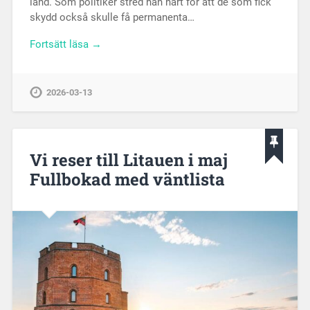
land. Som politiker stred han hårt för att de som fick
skydd också skulle få permanenta…
Fortsätt läsa →
2026-03-13
Vi reser till Litauen i maj
Fullbokad med väntlista