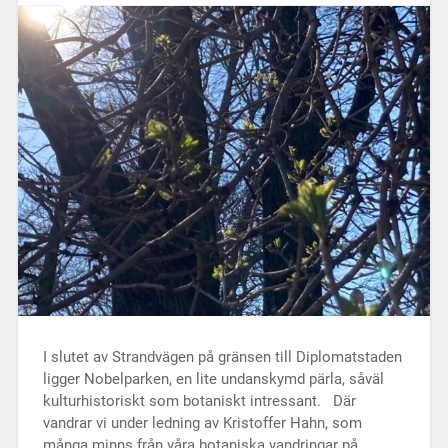
I slutet av Strandvägen på gränsen till Diplomatstaden
ligger Nobelparken, en lite undanskymd pärla, såväl
kulturhistoriskt som botaniskt intressant. Där
vandrar vi under ledning av Kristoffer Hahn, som
många minns från våra botaniska vandringar på