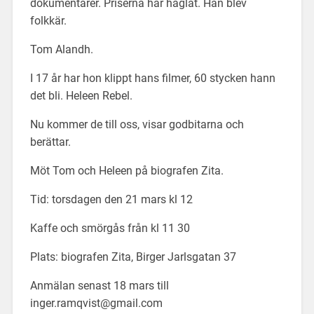
dokumentärer. Priserna har haglat. Han blev
folkkär.
Tom Alandh.
I 17 år har hon klippt hans filmer, 60 stycken hann
det bli. Heleen Rebel.
Nu kommer de till oss, visar godbitarna och
berättar.
Möt Tom och Heleen på biografen Zita.
Tid: torsdagen den 21 mars kl 12
Kaffe och smörgås från kl 11 30
Plats: biografen Zita, Birger Jarlsgatan 37
Anmälan senast 18 mars till
inger.ramqvist@gmail.com