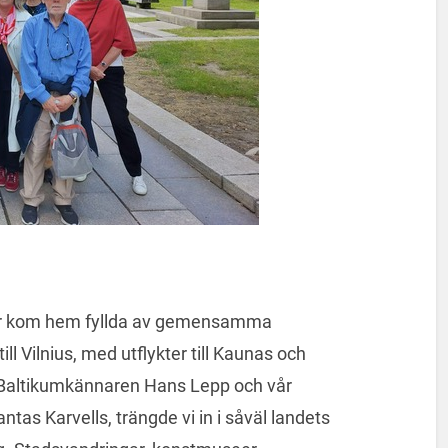
orer kom hem fyllda av gemensamma
ll Vilnius, med utflykter till Kaunas och
e Baltikumkännaren Hans Lepp och vår
tas Karvells, trängde vi in i såväl landets