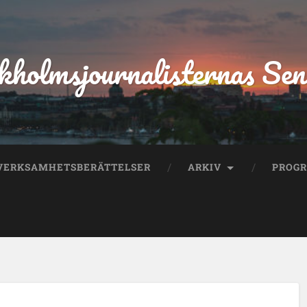
kholmsjournalisternas Sen
VERKSAMHETSBERÄTTELSER
ARKIV
PROG