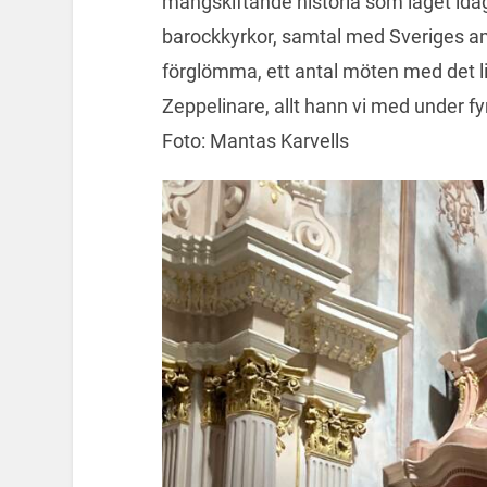
mångskiftande historia som läget ida
barockkyrkor, samtal med Sveriges a
förglömma, ett antal möten med det li
Zeppelinare, allt hann vi med under fy
Foto: Mantas Karvells