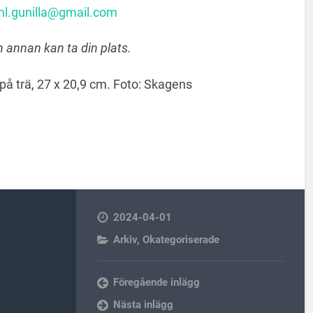
ahl.gunilla@gmail.com
 annan kan ta din plats.
 på trä, 27 x 20,9 cm. Foto: Skagens
2024-04-01
Arkiv
,
Okategoriserade
Föregående inlägg
Nästa inlägg