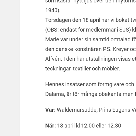
som kastar nytt ljus över den mytom
1940).
Torsdagen den 18 april har vi bokat t
(OBS! endast för medlemmar i SJS) kl
Marie var under sin samtid omtalad fö
den danske konstnären P.S. Krøyer o
Alfvén. I den här utställningen visas e
teckningar, textilier och möbler.
Hennes insatser som formgivare och i
Dalarna, är för många obekanta men ly
Var:
Waldemarsudde, Prins Eugens Vä
När:
18 april kl 12.00 eller 12.30