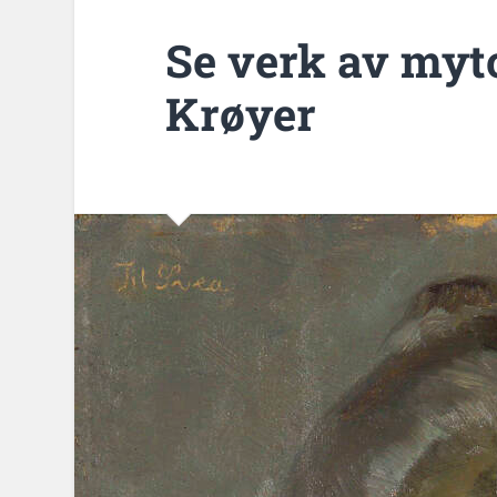
Se verk av my
Krøyer