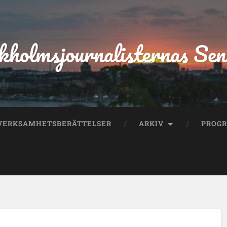
kholmsjournalisternas Sen
VERKSAMHETSBERÄTTELSER
ARKIV
PROG