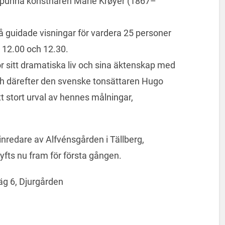
spunna konstnären Marie Krøyer (1867–
vå guidade visningar för vardera 25 personer
 12.00 och 12.30.
r sitt dramatiska liv och sina äktenskap med
ch därefter den svenske tonsättaren Hugo
tt stort urval av hennes målningar,
nredare av Alfvénsgården i Tällberg,
fts nu fram för första gången.
g 6, Djurgården