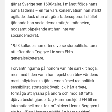
tjänat Sverige sen 1600-talet. I mångt följde hans
bana faderns – en far vars konservatism han starkt
ogillade, dock utan att göra fadersuppror. I stället
tjänande han socialdemokratin/allmänheten,
nogsamt påpekande att han inte var
socialdemokrat.
1953 kallades han efter diverse storpolitiska turer
att efterträda Tryggve Lie som FN:s
generalsekreterare.
Förväntningarna på honom var inte särskilt höga,
men med tiden vann han repekt och blev världens
mest inflytelserika tjänsteman ”med realpolitisk
sensibilitet, strategisk överblick, hårt arbete,
förmåga att lyssna på andra och mod att fatta
djärva beslut gjorde Dag Hammarskjöld FN till en
internationell maktfaktor” skriver Henrik Berggren i