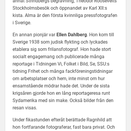
annat Strindbergs begravning, Theodor Roosevelts
Stockholmsbesök och öppnandet av Karl XII:s
kista. Alma är den första kvinnliga pressfotografen
i Sverige.
En annan pionjär var
Ellen Dahlberg
. Hon kom till
Sverige 1938 som judisk flykting och lyckades
etablera sig som frilansfotograf. Hon hade stort
socialt engagemang och publicerade många
reportage i Tidningen Vi, Folket i Bild, Se, SSU:s
tidning Frihet och många fackföreningstidningar
om arbetsplatser och hem, inte minst om hur
ensamstående mödrar hade det. Under de sista
krigsåren gjorde hon en lång reportageresa runt
Sydamerika med sin make. Också bilder från den
resan visas.
Under fikastunden efteråt berättade Ragnhild att
hon fortfarande fotograferar, fast bara privat. Och