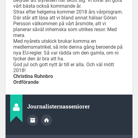
betyder att styrelsen har skött sig. Vi lovar att göra
vårt bästa också kommande år.
Strax efter helgerna kommer 2018 års vårprogram.
Där står att läsa att vi bland annat hälsar Göran
Persson välkommen på vårt årsmöte, att vi
planerar såväl inhemska som utrikes resor. Med
mera.
Med nyårets utskick brukar komma en
medlemsmatrikel, så inte denna gång beroende på
nya EU-regler. Så var rädda om den gamla, om ni
tycker den är bra att ha.
God jul och gott nytt år till er alla. Och väl mött
2018!
Christina Ruhnbro
Ordförande
Journalisternasseniorer