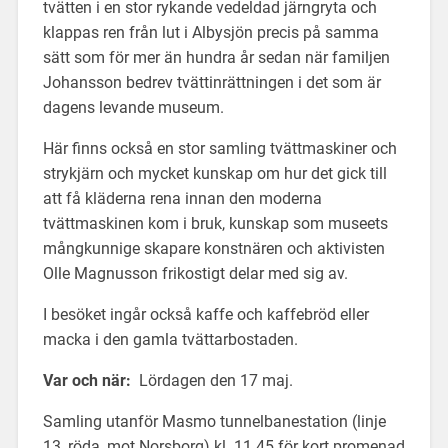
tvätten i en stor rykande vedeldad järngryta och
klappas ren från lut i Albysjön precis på samma
sätt som för mer än hundra år sedan när familjen
Johansson bedrev tvättinrättningen i det som är
dagens levande museum.
Här finns också en stor samling tvättmaskiner och
strykjärn och mycket kunskap om hur det gick till
att få kläderna rena innan den moderna
tvättmaskinen kom i bruk, kunskap som museets
mångkunnige skapare konstnären och aktivisten
Olle Magnusson frikostigt delar med sig av.
I besöket ingår också kaffe och kaffebröd eller
macka i den gamla tvättarbostaden.
Var och när:
Lördagen den 17 maj.
Samling utanför Masmo tunnelbanestation (linje
13, röda, mot Norsborg) kl. 11.45 för kort promenad