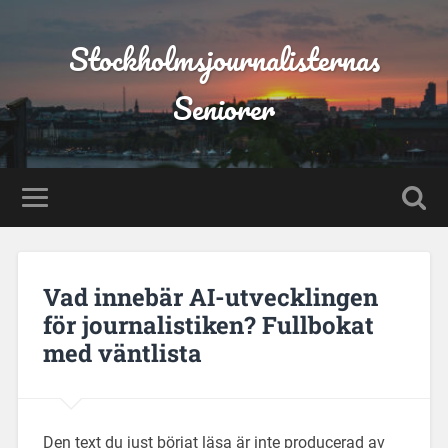
Stockholmsjournalisternas
Seniorer
Vad innebär AI-utvecklingen
för journalistiken? Fullbokat
med väntlista
Den text du just börjat läsa är inte producerad av