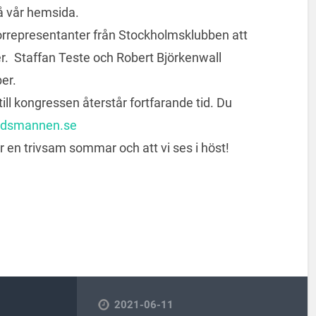
på vår hemsida.
iorrepresentanter från Stockholmsklubben att
er. Staffan Teste och Robert Björkenwall
er.
l kongressen återstår fortfarande tid. Du
udsmannen.se
 er en trivsam sommar och att vi ses i höst!
2021-06-11