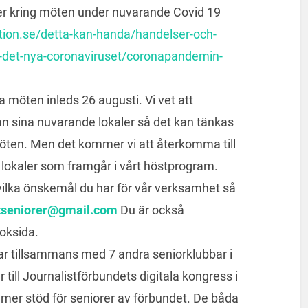
äller kring möten under nuvarande Covid 19
tion.se/detta-kan-handa/handelser-och-
det-nya-coronaviruset/coronapandemin-
 möten inleds 26 augusti. Vi vet att
rån sina nuvarande lokaler så det kan tänkas
 möten. Men det kommer vi att återkomma till
de lokaler som framgår i vårt höstprogram.
a vilka önskemål du har för vår verksamhet så
stseniorer@gmail.com
Du är också
oksida.
ar tillsammans med 7 andra seniorklubbar i
 till Journalistförbundets digitala kongress i
er stöd för seniorer av förbundet. De båda