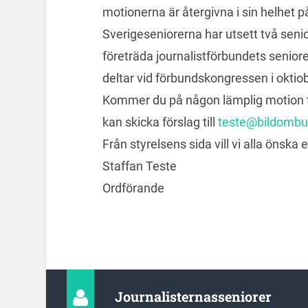
motionerna är återgivna i sin helhet 
Sverigeseniorerna har utsett två sen
företräda journalistförbundets senior
deltar vid förbundskongressen i oktiob
Kommer du på någon lämplig motion til
kan skicka förslag till
teste@bildomb
Från styrelsens sida vill vi alla önska
Staffan Teste
Ordförande
Journalisternasseniorer