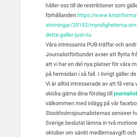
håller oss till de restriktioner som g
förhållanden
https://www.krisinforma
storningar/20192/myndigheterna-om-
detta-galler-just-nu
Våra intressanta PUB-träffar och andra
Journalistförbundet avser att flytta f
att vi har en del nya platser för våra
på hemsidan i så fall. I övrigt gäller 
Vi är alltid intresserade av att få vet
skicka gärna dina förslag till
journali
välkommen med inlägg på vår facebo
Stockholmsjournalisternas seniorer h
Sverige beslutat lämna in två motioner
oktober om sänkt medlemsavgift och m