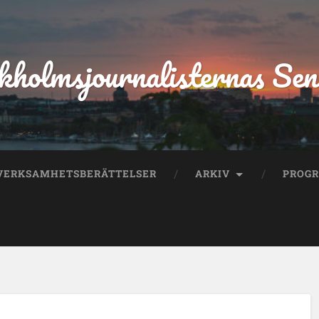
kholmsjournalisternas Sen
VERKSAMHETSBERÄTTELSER
ARKIV
PROG