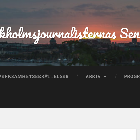
kholmsjournalisternas Sen
VERKSAMHETSBERÄTTELSER
ARKIV
PROG