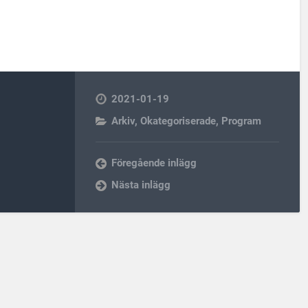
2021-01-19
Arkiv
,
Okategoriserade
,
Program
Föregående inlägg
Nästa inlägg