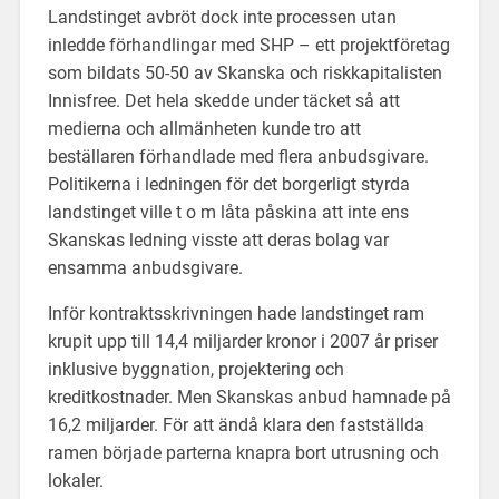
Landstinget avbröt dock inte processen utan
inledde förhandlingar med SHP – ett projektföretag
som bildats 50-50 av Skanska och riskkapitalisten
Innisfree. Det hela skedde under täcket så att
medierna och allmänheten kunde tro att
beställaren förhandlade med flera anbudsgivare.
Politikerna i ledningen för det borgerligt styrda
landstinget ville t o m låta påskina att inte ens
Skanskas ledning visste att deras bolag var
ensamma anbudsgivare.
Inför kontraktsskrivningen hade landstinget ram
krupit upp till 14,4 miljarder kronor i 2007 år priser
inklusive byggnation, projektering och
kreditkostnader. Men Skanskas anbud hamnade på
16,2 miljarder. För att ändå klara den fastställda
ramen började parterna knapra bort utrusning och
lokaler.