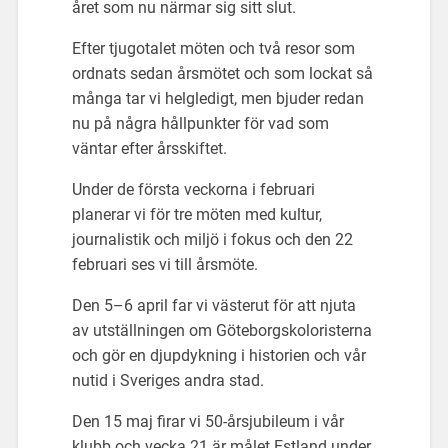
året som nu närmar sig sitt slut.
Efter tjugotalet möten och två resor som
ordnats sedan årsmötet och som lockat så
många tar vi helgledigt, men bjuder redan
nu på några hållpunkter för vad som
väntar efter årsskiftet.
Under de första veckorna i februari
planerar vi för tre möten med kultur,
journalistik och miljö i fokus och den 22
februari ses vi till årsmöte.
Den 5–6 april far vi västerut för att njuta
av utställningen om Göteborgskoloristerna
och gör en djupdykning i historien och vår
nutid i Sveriges andra stad.
Den 15 maj firar vi 50-årsjubileum i vår
klubb och vecka 21 är målet Estland under