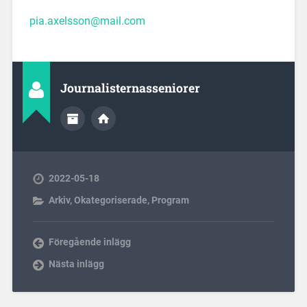
pia.axelsson@mail.com
Journalisternasseniorer
2022-05-18
Arkiv
,
Okategoriserade
,
Program
Föregående inlägg
Nästa inlägg