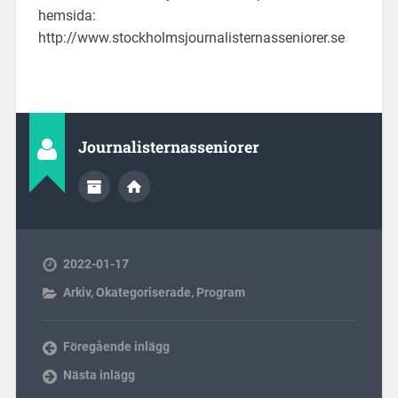
hemsida:
http://www.stockholmsjournalisternasseniorer.se
Journalisternasseniorer
2022-01-17
Arkiv
,
Okategoriserade
,
Program
Föregående inlägg
Nästa inlägg