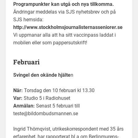
Programpunkter kan utgå och nya tillkomma.
Ändringar meddelas via SJS nyhetsbrev och på
SJS hemsida:
http://www.stockholmsjournalisternasseniorer.se
Vi uppmanar alla att ha sitt vaccinpass laddat i
mobilen eller som pappersutskrift!
Februari
Svingel den okände hjälte
n
När:
Torsdag den 10 februari kl 13.30
Var:
Studio 5 i Radiohuset
Anmälan:
Senast 5 februari till
teste@bildombudsmannen.se
Ingrid Thörnqvist, utrikeskorrespondent med 35 års
erfarenhet, har rapporterat bl a om Berlinmurens-