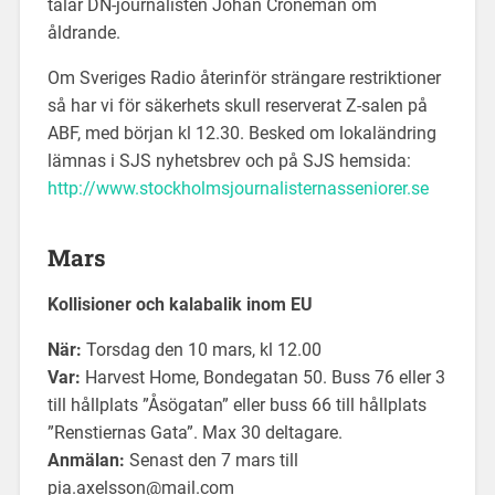
talar DN-journalisten Johan Croneman om
åldrande.
Om Sveriges Radio återinför strängare restriktioner
så har vi för säkerhets skull reserverat Z-salen på
ABF, med början kl 12.30. Besked om lokaländring
lämnas i SJS nyhetsbrev och på SJS hemsida:
http://www.stockholmsjournalisternasseniorer.se
Mars
Kollisioner och kalabalik inom EU
När:
Torsdag den 10 mars, kl 12.00
Var:
Harvest Home, Bondegatan 50. Buss 76 eller 3
till hållplats ”Åsögatan” eller buss 66 till hållplats
”Renstiernas Gata”. Max 30 deltagare.
Anmälan:
Senast den 7 mars till
pia.axelsson@mail.com