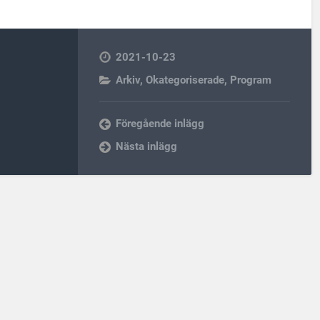
2021-10-23
Arkiv
,
Okategoriserade
,
Program
Föregående inlägg
Nästa inlägg