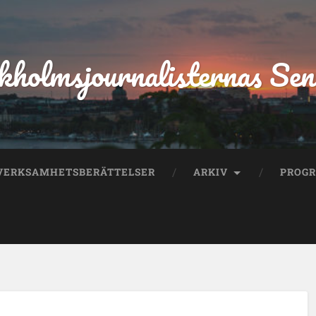
kholmsjournalisternas Sen
VERKSAMHETSBERÄTTELSER
ARKIV
PROG