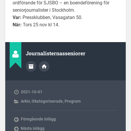
ordförande för SJSBO – en boendeförening för
seniorjournalister i Stockholm.
Var:
Pressklubben, Vasagatan 50.
När:
Tors 25 nov kl 14.
Journalisternasseniorer
2021-10-01
Arkiv
,
Okategoriserade
,
Program
Föregående inlägg
Nästa inlägg