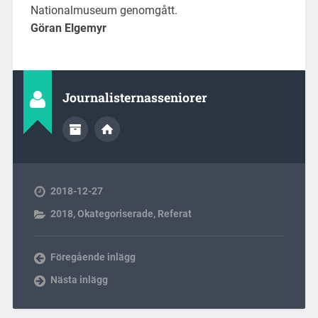
Nationalmuseum genomgått.
Göran Elgemyr
Journalisternasseniorer
2018-12-27
2018
,
Okategoriserade
,
Referat
Föregående inlägg
Nästa inlägg