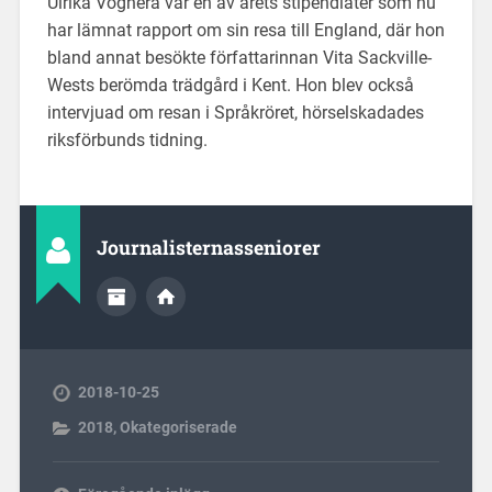
Ulrika Voghera var en av årets stipendiater som nu
har lämnat rapport om sin resa till England, där hon
bland annat besökte författarinnan Vita Sackville-
Wests berömda trädgård i Kent. Hon blev också
intervjuad om resan i Språkröret, hörselskadades
riksförbunds tidning.
Journalisternasseniorer
2018-10-25
2018
,
Okategoriserade