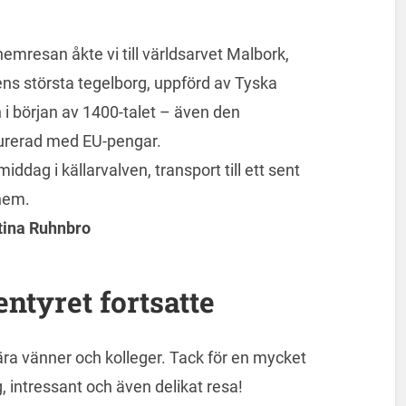
hemresan åkte vi till världsarvet Malbork,
ens största tegelborg, uppförd av Tyska
 i början av 1400-talet – även den
urerad med EU-pengar.
middag i källarvalven, transport till ett sent
hem.
tina Ruhnbro
ntyret fortsatte
ära vänner och kolleger. Tack för en mycket
g, intressant och även delikat resa!