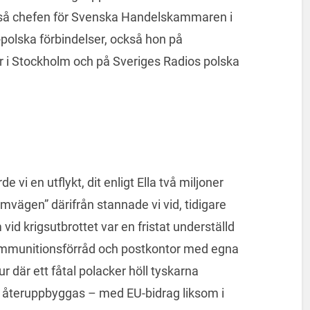
kså chefen för Svenska Handelskammaren i
olska förbindelser, också hon på
 i Stockholm och på Sveriges Radios polska
 vi en utflykt, dit enligt Ella två miljoner
vägen” därifrån stannade vi vid, tidigare
d krigsutbrottet var en fristat underställd
ammunitionsförråd och postkontor med egna
r där ett fåtal polacker höll tyskarna
t återuppbyggas – med EU-bidrag liksom i