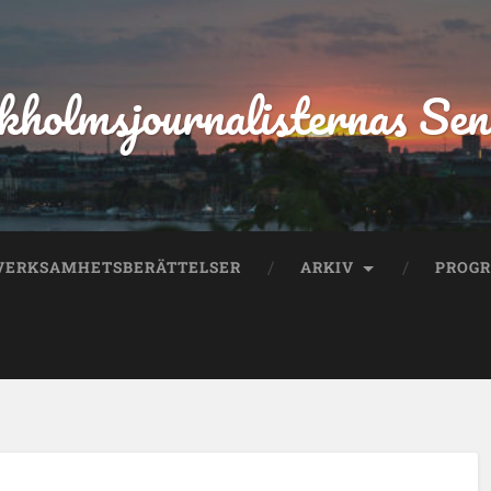
kholmsjournalisternas Sen
VERKSAMHETSBERÄTTELSER
ARKIV
PROG