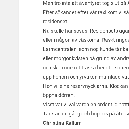
Men tro inte att äventyret tog slut på 
Efter sökandet efter vår taxi kom vi 
residenset.
Nu skulle här sovas. Residensets ägari
eller i någon av väskorna. Raskt ringde 
Larmcentralen, som nog kunde tänka
eller morgonkvisten på grund av andra 
och skurmörkret traska hem till son
upp honom och yrvaken mumlade vad i
Hon ville ha reservnycklarna. Klockan 
öppna dörren.
Visst var vi väl värda en ordentlig na
Tack än en gång och hoppas på åter
Christina Kallum