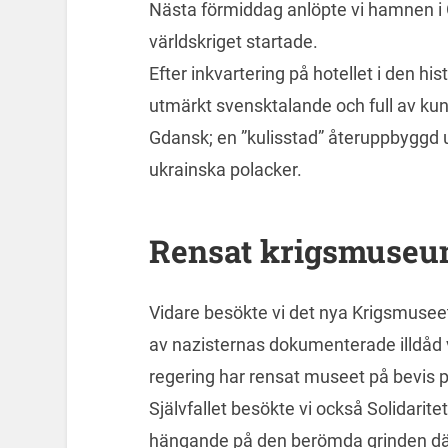
Nästa förmiddag anlöpte vi hamnen i G
världskriget startade.
Efter inkvartering på hotellet i den hi
utmärkt svensktalande och full av kun
Gdansk; en ”kulisstad” återuppbyggd 
ukrainska polacker.
Rensat krigsmuse
Vidare besökte vi det nya Krigsmuse
av nazisternas dokumenterade illdåd 
regering har rensat museet på bevis p
Självfallet besökte vi också Solidari
hängande på den berömda grinden där 