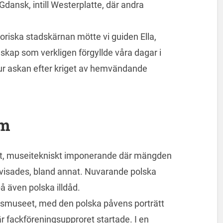
dansk, intill Westerplatte, där andra
storiska stadskärnan mötte vi guiden Ella,
skap som verkligen förgyllde våra dagar i
ur askan efter kriget av hemvändande
um
et, museitekniskt imponerande där mängden
visades, bland annat. Nuvarande polska
å även polska illdåd.
tetsmuseet, med den polska påvens porträtt
fackföreningsupproret startade. I en