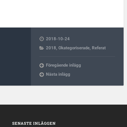
2018-10-24
2018
,
Okategoriserade
,
Referat
Föregående inlägg
Nästa inlägg
SENASTE INLÄGGEN