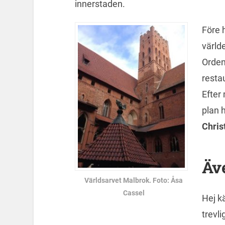
innerstaden.
Före 
värld
Orden
resta
Efter 
plan 
Chris
Äve
Världsarvet Malbrok. Foto: Åsa
Cassel
Hej k
trevli