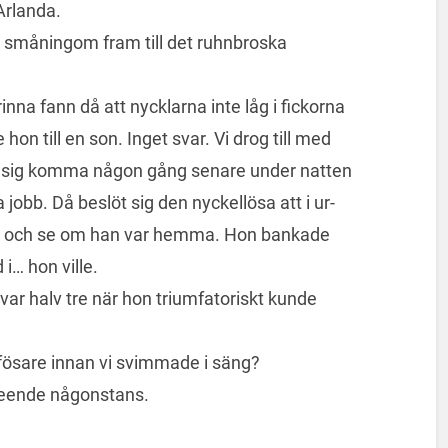
Arlanda.
så småningom fram till det ruhnbroska
nna fann då att nycklarna inte låg i fickorna
hon till en son. Inget svar. Vi drog till med
 sig komma någon gång senare under natten
jobb. Då beslöt sig den nyckellösa att i ur-
en och se om han var hemma. Hon bankade
… hon ville.
var halv tre när hon triumfatoriskt kunde
ttfösare innan vi svimmade i säng?
seende någonstans.