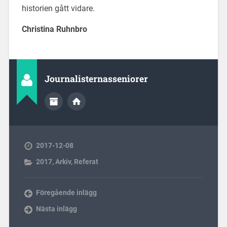
historien gått vidare.
Christina Ruhnbro
Journalisternasseniorer
2017-12-08
2017
,
Arkiv
,
Referat
Föregående inlägg
Nästa inlägg