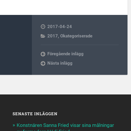
2017-04-24
2017
,
Okategoriserade
Föregående inlägg
Nästa inlägg
SENASTE INLÄGGEN
Konstnären Sanna Fried visar sina målningar