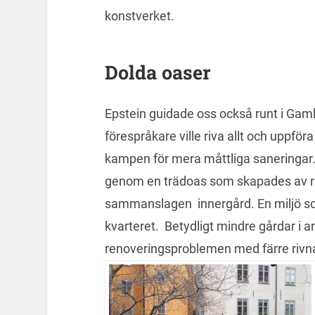
konstverket.
Dolda oaser
Epstein guidade oss också runt i Gamla
förespråkare ville riva allt och uppfö
kampen för mera måttliga saneringar.
genom en trädoas som skapades av ri
sammanslagen innergård. En miljö som
kvarteret. Betydligt mindre gårdar i a
renoveringsproblemen med färre rivn