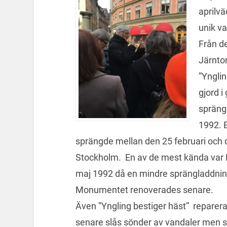
aprilvä
unik va
Från d
Järntor
”Ynglin
gjord i
spräng
1992. 
sprängde mellan den 25 februari och d
Stockholm. En av de mest kända var
maj 1992 då en mindre sprängladdning s
Monumentet renoverades senare.
Även ”Yngling bestiger häst” reparera
senare slås sönder av vandaler men 