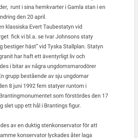
der, runt i sina hemkvarter i Gamla stan i en
ndring den 20 april.
en klassiska Evert Taubestatyn vid
get fick vi bl.a. se Ivar Johnsons staty
g bestiger häst” vid Tyska Stallplan. Statyn
 granit har haft ett äventyrligt liv och
des i bitar av några ungdomsmarodörer
En grupp bestående av sju ungdomar
en 8 juni 1992 fem statyer runtom i
 Brantingmonumentet som förstördes den 17
let upp ett hål i Brantings figur.
des av en duktig stenkonservator för att
samme konservator lyckades åter laga