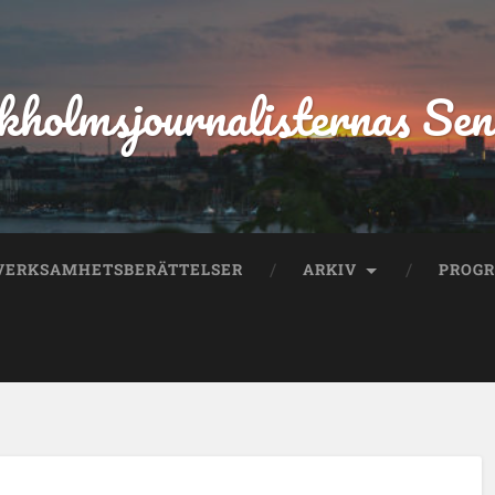
kholmsjournalisternas Sen
VERKSAMHETSBERÄTTELSER
ARKIV
PROG