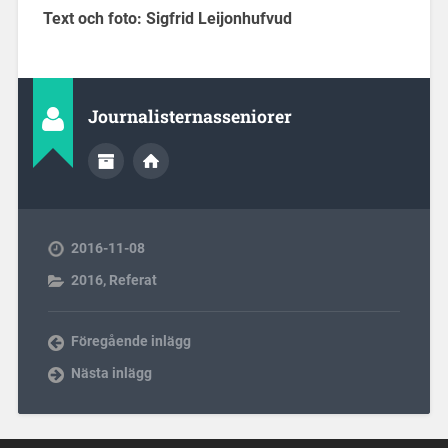
Text och foto: Sigfrid Leijonhufvud
Journalisternasseniorer
2016-11-08
2016
,
Referat
Föregående inlägg
Nästa inlägg