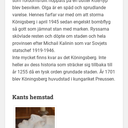
som fördomsfullt hoppats på en butter KGB-typ
blev besviken. Olga är en späd och sprudlande
varelse. Hennes farfar var med om att storma
Königsberg i april 1945 sedan engelskt bombflyg
så gott som jämnat stan med marken. Ryssarna
skövlade resten och döpte om staden och hela
provinsen efter Michail Kalinin som var Sovjets
statschef 1919-1946.
Inte mycket finns kvar av det Köningsberg. Inte
heller av dess historia som sträcker sig tillbaka till
år 1255 då en tysk orden grundade staden. År 1701
blev Köningsberg huvudstad i kungariket Preussen.
Kants hemstad