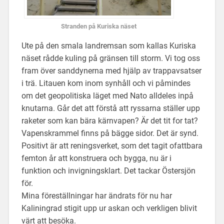
Stranden på Kuriska näset
Ute på den smala landremsan som kallas Kuriska
näset rådde kuling på gränsen till storm. Vi tog oss
fram över sanddynerna med hjälp av trappavsatser
i trä. Litauen kom inom synhåll och vi påmindes
om det geopolitiska läget med Nato alldeles inpå
knutarna. Går det att förstå att ryssarna ställer upp
raketer som kan bära kärnvapen? Är det tit for tat?
Vapenskrammel finns på bägge sidor. Det är synd.
Positivt är att reningsverket, som det tagit ofattbara
femton år att konstruera och bygga, nu är i
funktion och invigningsklart. Det tackar Östersjön
för.
Mina föreställningar har ändrats för nu har
Kaliningrad stigit upp ur askan och verkligen blivit
värt att besöka.