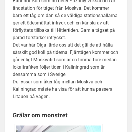
Bahnhof Süd som nu heter Yuzhnly voksai och är
ändstation för tåget från Moskva. Det kommer
bara ett tåg om dan så de väldiga stationshallarna
ger ett ödesmättat intryck och en känsla av att
förflyttats tillbaka till Hitlertiden. Gamla tågset på
parad förstärker intrycket.
Det var här Olga lärde oss att det gällde att hålla
särskilt god koll på tiderna. Fjärrtågen kommer och
går enligt Moskvatid som är en timma före medan
lokaltrafiken följer tiden i Kaliningrad som är
densamma som i Sverige.
De ryssar som åker tåg mellan Moskva och
Kaliningrad måste ha visa för att kunna passera
Litauen på vägen.
Grälar om monstret