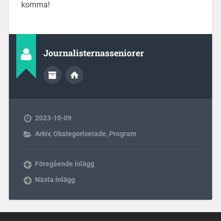
komma!
Journalisternasseniorer
2023-10-09
Arkiv
,
Okategoriserade
,
Program
Föregående inlägg
Nästa inlägg