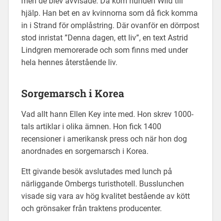
men de blev avvisade. Då kom hunden Wild till
hjälp. Han bet en av kvinnorna som då fick komma
in i Strand för omplåstring. Där ovanför en dörrpost
stod inristat ”Denna dagen, ett liv”, en text Astrid
Lindgren memorerade och som finns med under
hela hennes återstående liv.
Sorgemarsch i Korea
Vad allt hann Ellen Key inte med. Hon skrev 1000-
tals artiklar i olika ämnen. Hon fick 1400
recensioner i amerikansk press och när hon dog
anordnades en sorgemarsch i Korea.
Ett givande besök avslutades med lunch på
närliggande Ombergs turisthotell. Busslunchen
visade sig vara av hög kvalitet bestående av kött
och grönsaker från traktens producenter.