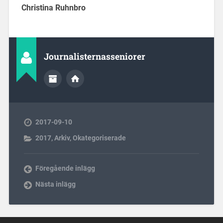
Christina Ruhnbro
Journalisternasseniorer
2017-09-10
2017
,
Arkiv
,
Okategoriserade
Föregående inlägg
Nästa inlägg