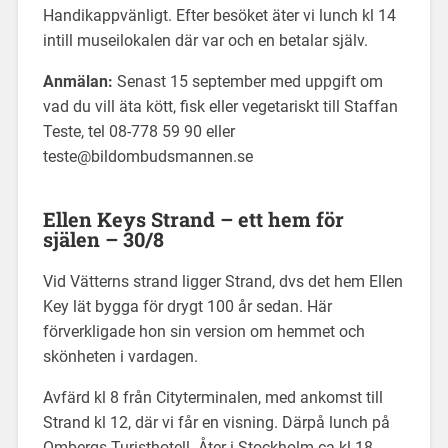
Handikappvänligt. Efter besöket äter vi lunch kl 14
intill museilokalen där var och en betalar själv.
Anmälan:
Senast 15 september med uppgift om
vad du vill äta kött, fisk eller vegetariskt till Staffan
Teste, tel 08-778 59 90 eller
teste@bildombudsmannen.se
Ellen Keys Strand – ett hem för
själen – 30/8
Vid Vätterns strand ligger Strand, dvs det hem Ellen
Key lät bygga för drygt 100 år sedan. Här
förverkligade hon sin version om hemmet och
skönheten i vardagen.
Avfärd kl 8 från Cityterminalen, med ankomst till
Strand kl 12, där vi får en visning. Därpå lunch på
Ombergs Turisthotell. Åter i Stockholm ca kl 18.