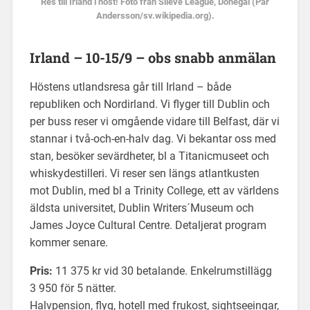
Res till Irland i höst! Foto från Slieve League, Donegal (Pär
Andersson/sv.wikipedia.org).
Irland – 10-15/9 – obs snabb anmälan
Höstens utlandsresa går till Irland – både
republiken och Nordirland. Vi flyger till Dublin och
per buss reser vi omgående vidare till Belfast, där vi
stannar i två-och-en-halv dag. Vi bekantar oss med
stan, besöker sevärdheter, bl a Titanicmuseet och
whiskydestilleri. Vi reser sen längs atlantkusten
mot Dublin, med bl a Trinity College, ett av världens
äldsta universitet, Dublin Writers´Museum och
James Joyce Cultural Centre. Detaljerat program
kommer senare.
Pris:
11 375 kr vid 30 betalande. Enkelrumstillägg
3 950 för 5 nätter.
Halvpension, flyg, hotell med frukost, sightseeingar,