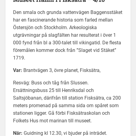
Den smala och grunda vattenvägen Baggensstäket
har en fascinerande historia som farled mellan
Östersjön och Stockholm. Arkeologiska
utgrävningar på slagfälten har resulterat i över 1
000 fynd från bl a 300-talet till vikingatid. De flesta
föremålen kommer dock från ”Slaget vid Stäket”
1719.
Var:
Brantvägen 3, övre planet, Fisksätra,
Resväg: Buss och tåg från Slussen.
Ersättningsbuss 25 till Henriksdal och
Saltsjöbanan, därifrån till station Fisksätra, ca 200
meters promenad på samma sida om spåret som
stationen ligger. Gå förbi Fisksätraskolan och
Folkets Hus mot marinan till museet.
När:
Guidning kl 12.30, vi bjuder på inträdet.