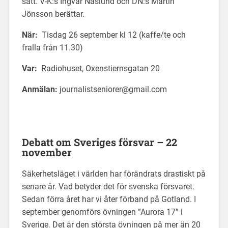
sätt. V-K:s Ingvar Näslund och DN:s Martin
Jönsson berättar.
När:
Tisdag 26 september kl 12 (kaffe/te och
fralla från 11.30)
Var:
Radiohuset, Oxenstiernsgatan 20
Anmälan:
journalistseniorer@gmail.com
Debatt om Sveriges försvar – 22
november
Säkerhetsläget i världen har förändrats drastiskt på
senare år. Vad betyder det för svenska försvaret.
Sedan förra året har vi åter förband på Gotland. I
september genomförs övningen ”Aurora 17” i
Sverige. Det är den största övningen på mer än 20