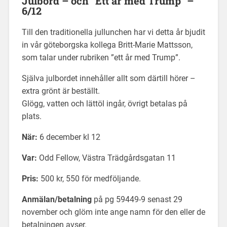
Julbord – och ”Ett år med Trump” –
6/12
Till den traditionella jullunchen har vi detta år bjudit
in vår göteborgska kollega Britt-Marie Mattsson,
som talar under rubriken ”ett år med Trump”.
Själva julbordet innehåller allt som därtill hörer –
extra grönt är beställt.
Glögg, vatten och lättöl ingår, övrigt betalas på
plats.
När:
6 december kl 12
Var:
Odd Fellow, Västra Trädgårdsgatan 11
Pris:
500 kr, 550 för medföljande.
Anmälan/betalning
på pg 59449-9 senast 29
november och glöm inte ange namn för den eller de
betalningen avser.