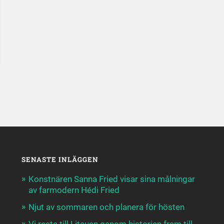
SENASTE INLÄGGEN
Konstnären Sanna Fried visar sina målningar
av farmodern Hédi Fried
Njut av sommaren och planera för hösten
Vi reste till Litauen genom historien fram till