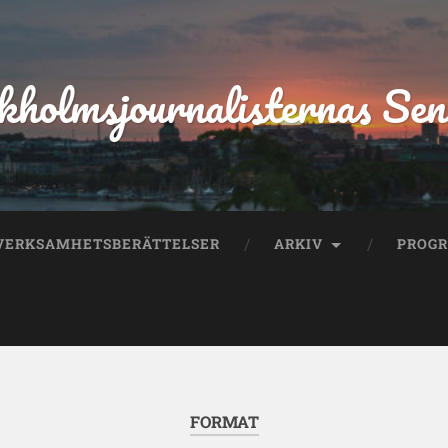
kholmsjournalisternas Sen
VERKSAMHETSBERÄTTELSER
ARKIV
PROG
FORMAT