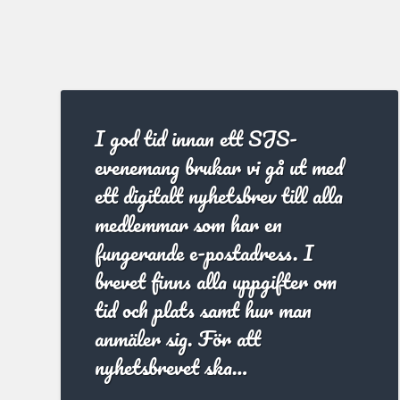
I god tid innan ett SJS-
evenemang brukar vi gå ut med
ett digitalt nyhetsbrev till alla
medlemmar som har en
fungerande e-postadress. I
brevet finns alla uppgifter om
tid och plats samt hur man
anmäler sig. För att
nyhetsbrevet ska…