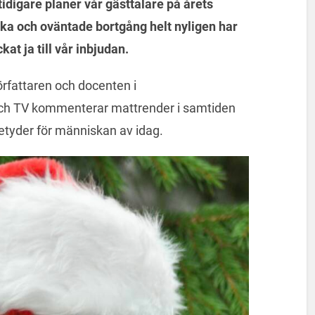
tidigare planer vår gästtalare på årets
ska och oväntade bortgång helt nyligen har
at ja till vår inbjudan.
örfattaren och docenten i
och TV kommenterar mattrender i samtiden
betyder för människan av idag.