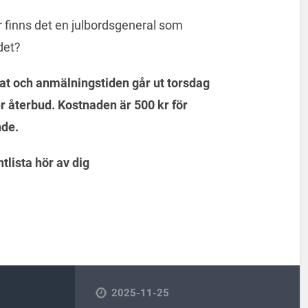
r finns det en julbordsgeneral som
ordet?
kat och anmälningstiden går ut torsdag
 återbud. Kostnaden är 500 kr för
nde.
tlista hör av dig
2025-11-25