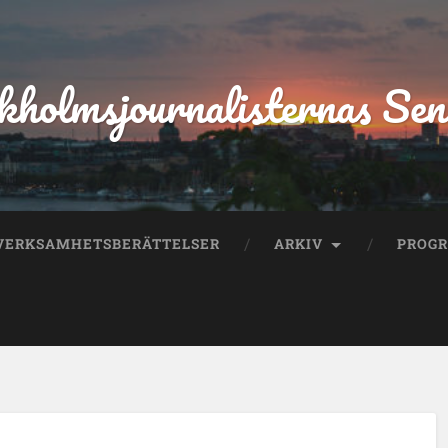
kholmsjournalisternas Sen
VERKSAMHETSBERÄTTELSER
ARKIV
PROG