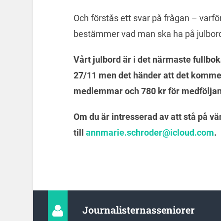
Och förstås ett svar på frågan – varfö
bestämmer vad man ska ha på julb
Vårt julbord är i det närmaste fullbo
27/11 men det händer att det kommer
medlemmar och 780 kr för medfölja
Om du är intresserad av att stå på vän
till
annmarie.schroder@icloud.
com
.
Journalisternasseniorer