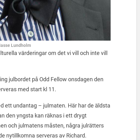
Hasse Lundholm
urella värderingar om det vi vill och inte vill
kring julbordet på Odd Fellow onsdagen den
rveras med start kl 11.
d ett undantag – julmaten. Här har de äldsta
n den yngsta kan räknas i ett drygt
nen och julmatens måsten, några julrätters
 de nytillkomna serveras av Richard.