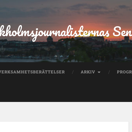
kholmsjournalisternas Sen
VERKSAMHETSBERÄTTELSER
ARKIV
PROG