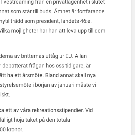
 livestreaming från en privatlägenhet i slutet
nnat som står till buds. Ämnet är fortfarande
nytillträdd som president, landets 46:e.
lka möjligheter har han att leva upp till dem
erna av britternas uttåg ur EU. Allan
 debatterat frågan hos oss tidigare, är
 sätt ha ett årsmöte. Bland annat skall nya
styrelsemöte i början av januari måste vi
iskt.
ka ett av våra rekreationsstipendier. Vid
fälligt höja taket på den totala
00 kronor.