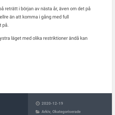
å reträtt i början av nästa år, även om det på
hellre än att komma i gång med full
t på.
 dystra läget med olika restriktioner ändå kan
df.
2020-12-19
Arkiv
,
Okategoriserade